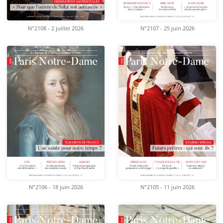
N°2108 - 2 juillet 2026
N°2107 - 25 juin 2026
N°2106 - 18 juin 2026
N°2105 - 11 juin 2026