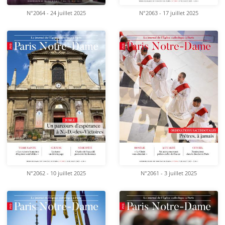
N°2064 - 24 juillet 2025
N°2063 - 17 juillet 2025
N°2062 - 10 juillet 2025
N°2061 - 3 juillet 2025