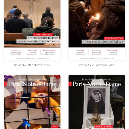
N°2074 - 30 octobre 2025
N°2073 - 23 octobre 2025