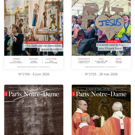
N°2104 - 4 juin 2026
N°2103 - 28 mai 2026