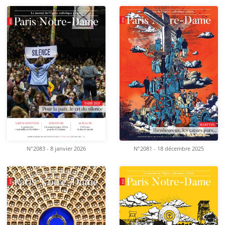
N°2083 - 8 janvier 2026
N°2081 - 18 décembre 2025