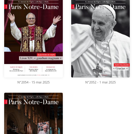
N°2054 - 15 mai 2025
N°2052 - 1 mai 2025