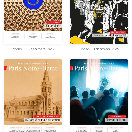
N°2080 - 11 décembre 2025
N°2079 - 4 décembre 2025