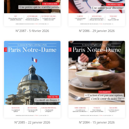
N°2087 - 5 février 2026
N°2086 - 29 janvier 2026
N°2085 - 22 janvier 2026
N°2084 - 15 janvier 2026