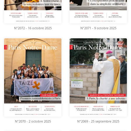
N°2072 - 16 octobre 2025
N°2071 - 9 octobre 2025
N°2070 - 2 octobre 2025
N°2069 - 25 septembre 2025